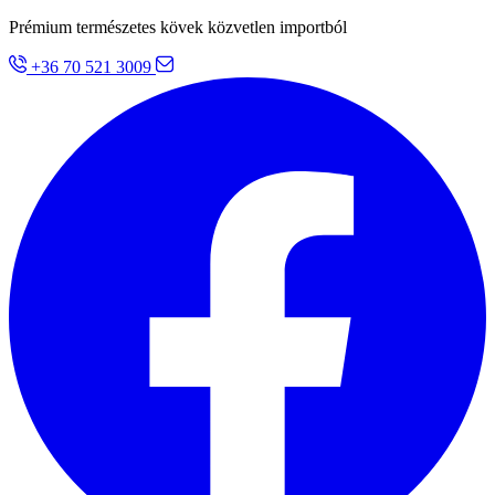
Prémium természetes kövek közvetlen importból
+36 70 521 3009