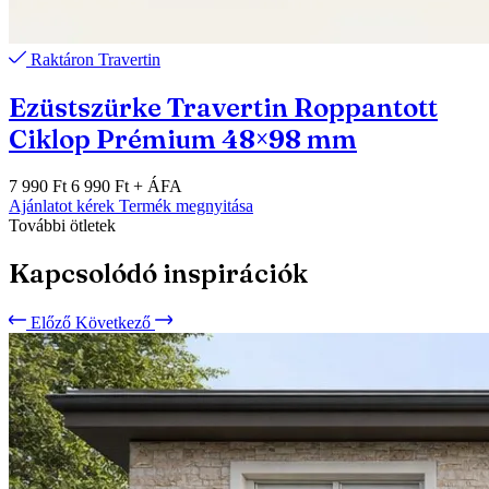
Raktáron
Travertin
Ezüstszürke Travertin Roppantott
Ciklop Prémium 48×98 mm
7 990 Ft
6 990 Ft
+ ÁFA
Ajánlatot kérek
Termék megnyitása
További ötletek
Kapcsolódó inspirációk
Előző
Következő