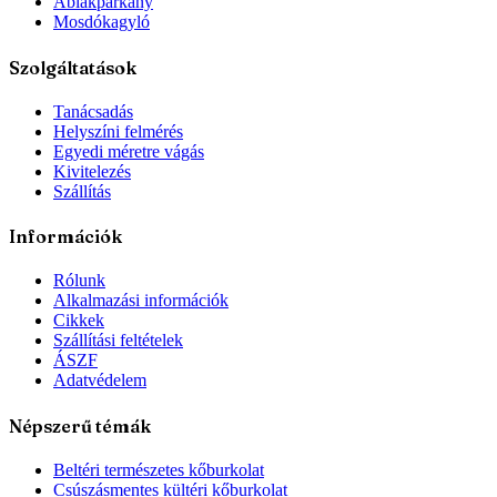
Ablakpárkány
Mosdókagyló
Szolgáltatások
Tanácsadás
Helyszíni felmérés
Egyedi méretre vágás
Kivitelezés
Szállítás
Információk
Rólunk
Alkalmazási információk
Cikkek
Szállítási feltételek
ÁSZF
Adatvédelem
Népszerű témák
Beltéri természetes kőburkolat
Csúszásmentes kültéri kőburkolat