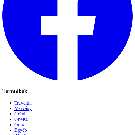
Termékek
Travertin
Márvány
Gránit
Gneisz
Onix
Egyéb