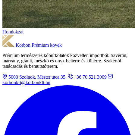
Homlokzat
Korbon
Prémium kövek
Prémium természetes kőburkolatok közvetlen importból: travertin,
márvány, gránit, mészkő és onyx beltérre és kültérre. Szakértői
tanácsadás és bemutatóterem.
5000 Szolnok, Mester utca 35.
+36 70 521 3009
korbonkft@korbonkft.hu