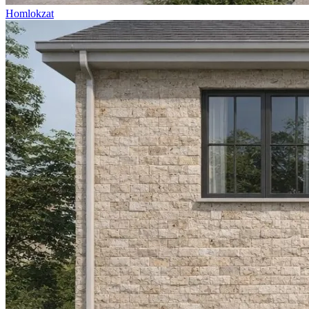
Homlokzat