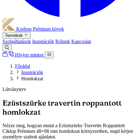
Korbon
Prémium kövek
Termékek
Szolgáltatások
Inspirációk
Rólunk
Kapcsolat
Hívjon minket
Főoldal
Inspirációk
Homlokzat
Látványterv
Ezüstszürke travertin roppantott
homlokzat
Nézze meg, hogyan mutat a Ezüstszürke Travertin Roppantott
Ciklop Prémium 48×98 mm homlokzat környezetben, majd kérjen
személyre szabott ajánlatot.