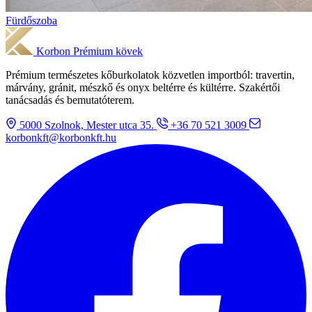
Fürdőszoba
Korbon
Prémium kövek
Prémium természetes kőburkolatok közvetlen importból: travertin,
márvány, gránit, mészkő és onyx beltérre és kültérre. Szakértői
tanácsadás és bemutatóterem.
5000 Szolnok, Mester utca 35.
+36 70 521 3009
korbonkft@korbonkft.hu