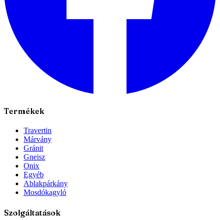
Termékek
Travertin
Márvány
Gránit
Gneisz
Onix
Egyéb
Ablakpárkány
Mosdókagyló
Szolgáltatások