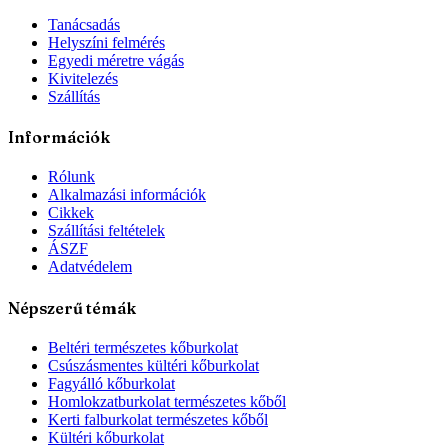
Tanácsadás
Helyszíni felmérés
Egyedi méretre vágás
Kivitelezés
Szállítás
Információk
Rólunk
Alkalmazási információk
Cikkek
Szállítási feltételek
ÁSZF
Adatvédelem
Népszerű témák
Beltéri természetes kőburkolat
Csúszásmentes kültéri kőburkolat
Fagyálló kőburkolat
Homlokzatburkolat természetes kőből
Kerti falburkolat természetes kőből
Kültéri kőburkolat