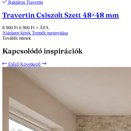
Raktáron
Travertin
Travertin Csiszolt Szett 48×48 mm
8 900 Ft
6 900 Ft
+ ÁFA
Ajánlatot kérek
Termék megnyitása
További ötletek
Kapcsolódó inspirációk
Előző
Következő