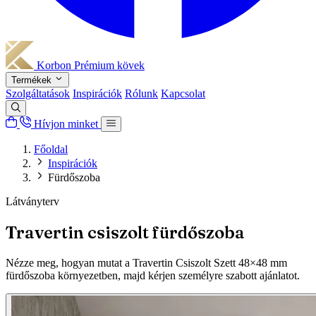
Korbon
Prémium kövek
Termékek
Szolgáltatások
Inspirációk
Rólunk
Kapcsolat
Hívjon minket
Főoldal
Inspirációk
Fürdőszoba
Látványterv
Travertin csiszolt fürdőszoba
Nézze meg, hogyan mutat a Travertin Csiszolt Szett 48×48 mm
fürdőszoba környezetben, majd kérjen személyre szabott ajánlatot.