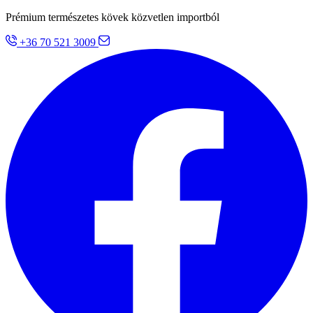
Prémium természetes kövek közvetlen importból
+36 70 521 3009