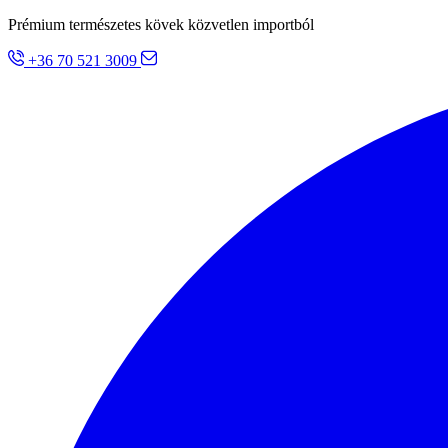
Prémium természetes kövek közvetlen importból
+36 70 521 3009