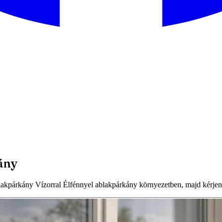
ány
párkány Vízorral Élfénnyel ablakpárkány környezetben, majd kérjen s