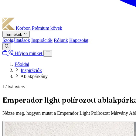
Korbon
Prémium kövek
Termékek
Szolgáltatások
Inspirációk
Rólunk
Kapcsolat
Hívjon minket
Főoldal
Inspirációk
Ablakpárkány
Látványterv
Emperador light polírozott ablakpárk
Nézze meg, hogyan mutat a Emperador Light Polírozott Márvány Ablak