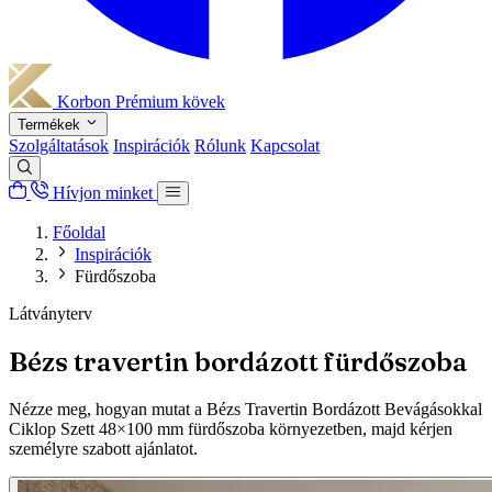
Korbon
Prémium kövek
Termékek
Szolgáltatások
Inspirációk
Rólunk
Kapcsolat
Hívjon minket
Főoldal
Inspirációk
Fürdőszoba
Látványterv
Bézs travertin bordázott fürdőszoba
Nézze meg, hogyan mutat a Bézs Travertin Bordázott Bevágásokkal
Ciklop Szett 48×100 mm fürdőszoba környezetben, majd kérjen
személyre szabott ajánlatot.