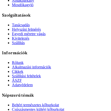
Ablakpárkány
Mosdókagyló
Szolgáltatások
Tanácsadás
Helyszíni felmérés
Egyedi méretre vágás
Kivitelezés
Szállítás
Információk
Rólunk
Alkalmazási információk
Cikkek
Szállítási feltételek
ÁSZF
Adatvédelem
Népszerű témák
Beltéri természetes kőburkolat
Csúszásmentes kültéri kőburkolat