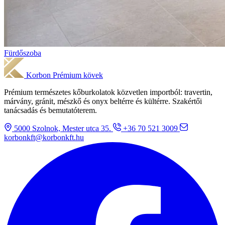
Fürdőszoba
Korbon
Prémium kövek
Prémium természetes kőburkolatok közvetlen importból: travertin,
márvány, gránit, mészkő és onyx beltérre és kültérre. Szakértői
tanácsadás és bemutatóterem.
5000 Szolnok, Mester utca 35.
+36 70 521 3009
korbonkft@korbonkft.hu