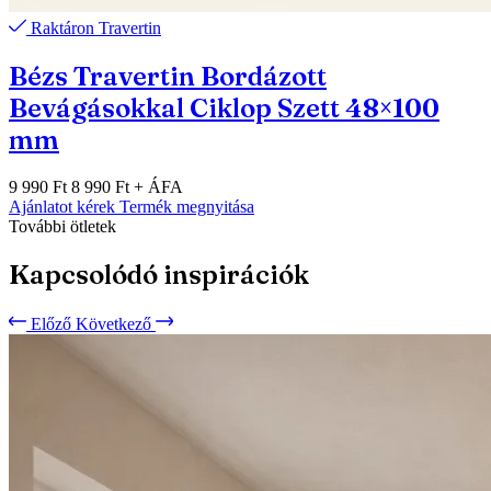
Raktáron
Travertin
Bézs Travertin Bordázott
Bevágásokkal Ciklop Szett 48×100
mm
9 990 Ft
8 990 Ft
+ ÁFA
Ajánlatot kérek
Termék megnyitása
További ötletek
Kapcsolódó inspirációk
Előző
Következő