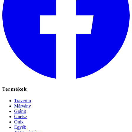
Termékek
Travertin
Márvány
Gránit
Gneisz
Onix
Egyéb