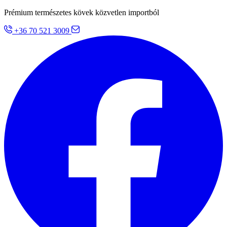
Prémium természetes kövek közvetlen importból
+36 70 521 3009