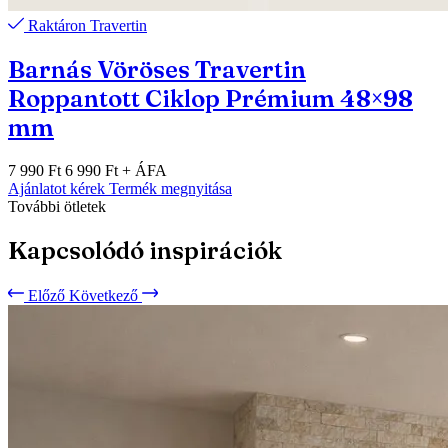
Raktáron
Travertin
Barnás Vöröses Travertin
Roppantott Ciklop Prémium 48×98
mm
7 990 Ft
6 990 Ft
+ ÁFA
Ajánlatot kérek
Termék megnyitása
További ötletek
Kapcsolódó inspirációk
Előző
Következő