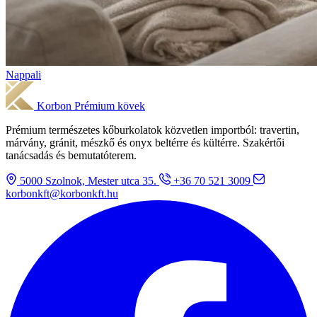
Nappali
Korbon
Prémium kövek
Prémium természetes kőburkolatok közvetlen importból: travertin,
márvány, gránit, mészkő és onyx beltérre és kültérre. Szakértői
tanácsadás és bemutatóterem.
5000 Szolnok, Mester utca 35.
+36 70 521 3009
korbonkft@korbonkft.hu