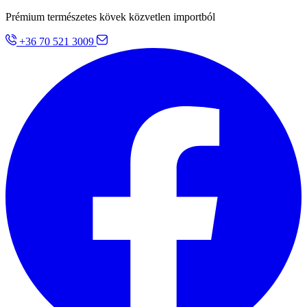
Prémium természetes kövek közvetlen importból
+36 70 521 3009