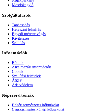
Ablakpárkány
Mosdókagyló
Szolgáltatások
Tanácsadás
Helyszíni felmérés
Egyedi méretre vágás
Kivitelezés
Szállítás
Információk
Rólunk
Alkalmazási információk
Cikkek
Szállítási feltételek
ÁSZF
Adatvédelem
Népszerű témák
Beltéri természetes kőburkolat
Csúszásmentes kültéri kőburkolat