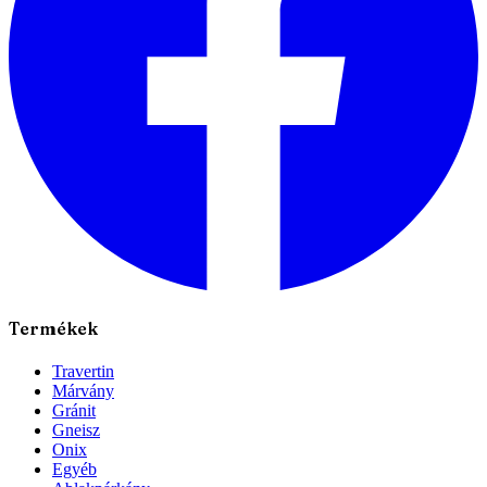
Termékek
Travertin
Márvány
Gránit
Gneisz
Onix
Egyéb