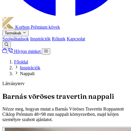
Korbon
Prémium kövek
Termékek
Szolgáltatások
Inspirációk
Rólunk
Kapcsolat
Hívjon minket
Főoldal
Inspirációk
Nappali
Látványterv
Barnás vöröses travertin nappali
Nézze meg, hogyan mutat a Barnás Vöröses Travertin Roppantott
Ciklop Prémium 48×98 mm nappali környezetben, majd kérjen
személyre szabott ajánlatot.