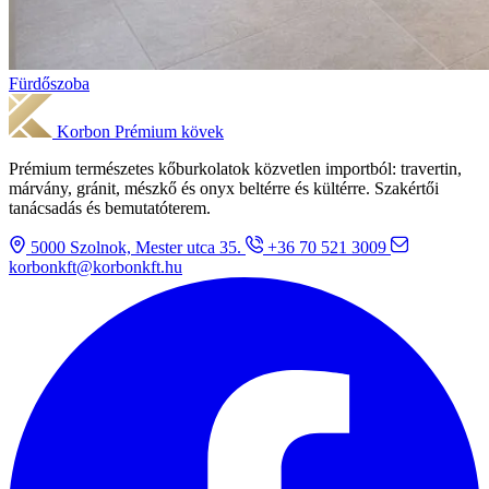
Fürdőszoba
Korbon
Prémium kövek
Prémium természetes kőburkolatok közvetlen importból: travertin,
márvány, gránit, mészkő és onyx beltérre és kültérre. Szakértői
tanácsadás és bemutatóterem.
5000 Szolnok, Mester utca 35.
+36 70 521 3009
korbonkft@korbonkft.hu