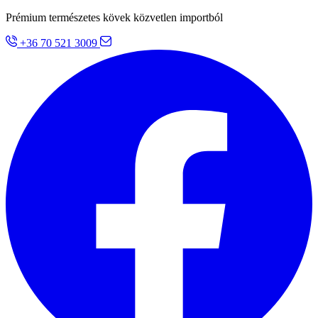
Prémium természetes kövek közvetlen importból
+36 70 521 3009