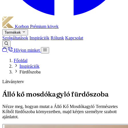
Korbon
Prémium kövek
Termékek
Szolgáltatások
Inspirációk
Rólunk
Kapcsolat
Hívjon minket
Főoldal
Inspirációk
Fürdőszoba
Látványterv
Álló kő mosdókagyló fürdőszoba
Nézze meg, hogyan mutat a Álló Kő Mosdókagyló Természetes
Kőből fürdőszoba környezetben, majd kérjen személyre szabott
ajánlatot.