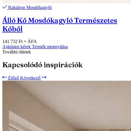
Raktáron
Mosdókagyló
Álló Kő Mosdókagyló Természetes
Kőből
141 732 Ft
+ ÁFA
Ajánlatot kérek
Termék megnyitása
További ötletek
Kapcsolódó inspirációk
Előző
Következő