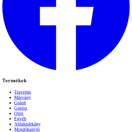
Termékek
Travertin
Márvány
Gránit
Gneisz
Onix
Egyéb
Ablakpárkány
Mosdókagyló