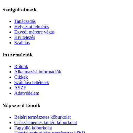
Szolgáltatások
Tanácsadás
Helyszíni felmérés
Egyedi méretre vágás
Kivitelezés
Szállítás
Információk
Rólunk
Alkalmazási információk
Cikkek
Szállítási feltételek
ÁSZF
Adatvédelem
Népszerű témák
Beltéri természetes kőburkolat
Csúszásmentes kültéri kőburkolat
Fagyálló kőburkolat